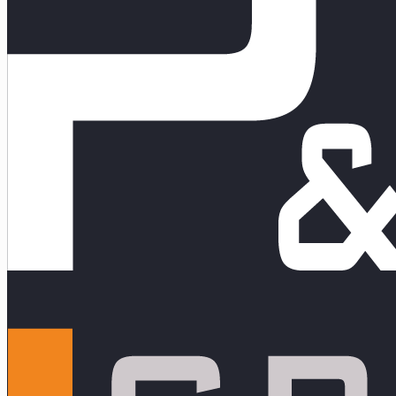
Nuestros Servicios
Innovación y Transformación 4.0
NeuroMarketing y Creatividad
Desarrollo de nuevos Negocios
Planeamiento Estratégico Inteligente
Consultoría y Asesoría Integral