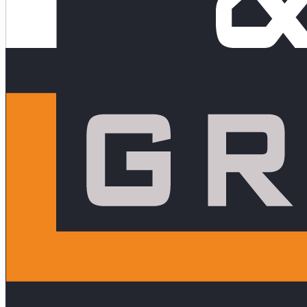
Atención en P&A Group
Con la posibilidad de ser recibido en Casa Central: Nuestro Business
Intelligence Center, el cual consta de + 700m2 con salas inductivas,
creativas, colaborativas, de esparcimiento, amplio auditorio, un microcine
acustizado, y mucho más para el confort de nuestros clientes.